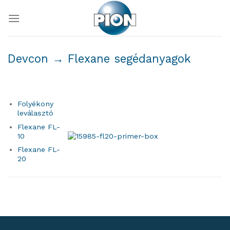
Skip
to
content
Devcon
→ Flexane segédanyagok
Folyékony
leválasztó
Flexane FL-
10
Flexane FL-
20