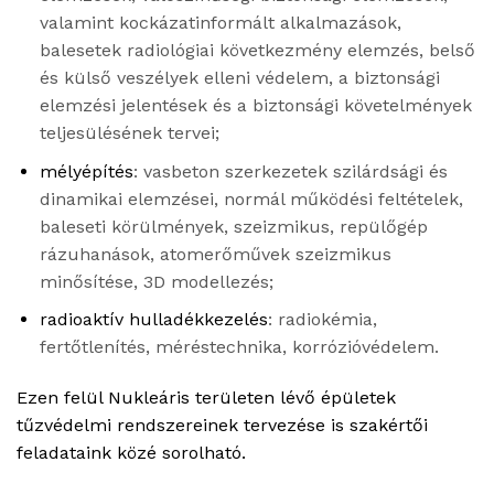
valamint kockázatinformált alkalmazások
,
balesetek
radiológiai következmény elemzés
,
belső
és külső veszélyek elleni védelem
,
a biztonsági
elemzési jelentések és a biztonsági követelmények
teljesülésén
ek tervei;
mélyépítés
: v
asbeton szerkezetek szilárdsági és
dinamikai elemzései
, n
ormál működési feltételek,
baleseti körülmények, szeizmikus,
repülőgép
rá
zuhanások
, a
tomerőművek szeizmikus
minősítése
,
3D modellezés
;
radioaktív hulladékkezelés
:
radiokémia
,
fertőtlenítés
,
méréstechnika
,
korrózióvédelem
.
Ezen felül
Nukleáris területen lévő épületek
tűzvédelmi rendszereinek tervezése
is
szakértői
feladataink
közé sorolható
.