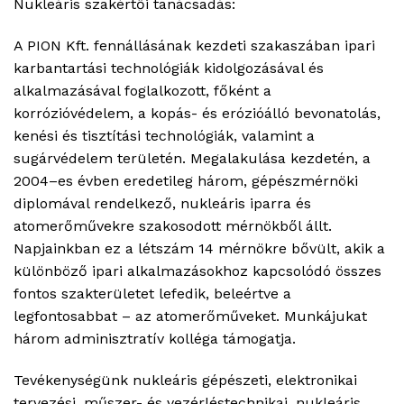
Nukleáris szakértői tanácsadás:
A PION
Kft.
fennállásának kezdeti szakaszában ipari
karbantartási technológiák kidolgozásával és
alkalmazásával foglalkozott, főként a
korrózióvédelem, a kopás- és erózióálló bevonatolás,
kenési és tisztítási technológiák, valamint a
sugárvédelem területén.
Megalakulása kezdetén,
a
200
4
–
es évben
e
redetileg három, gépészmérnöki
diplomával rendelkező
, nukleáris iparra és
atomerőművekre szakosodott mérnökből állt.
Napjainkban
ez
a
létszám 14 mérnökre bővült, akik a
különböző ipari alkalmazásokhoz kapcsolódó összes
fontos szakterületet lefedik, beleértve a
legfontosabb
at
– az atomerőműveket. Munkájukat
három adminisztratív kolléga támogatja.
Tevékenységünk n
ukleáris gépészeti, elektronikai
tervezési, műszer- és vezérléstechnikai, nukleáris