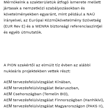
Mérnökeink
a szakterületük átfogó ismerete mellett
jártasak
a nemzetközi szabályozásokban és
követelményekben
egyaránt
, mint például a NAÜ
irányelvei, az Európai Közműkövetelmény Szövetség
(EUR
Rev
E) és a WENRA biztonsági referenciaszintjei
és egyéb útmutatók.
A PION szakértői az elmúlt tíz évben az alábbi
nukleáris projektekben vettek részt:
AEΜ tervezésfelülvizsgálat Kínában,
AEΜ tervezésfelülvizsgálat Belaruszban,
AEΜ Csehországban (Temelin BID),
AEΜ tervezésfelülvizsgálat Finnországban (Hanhikivi),
AEΜ tervezésfelülvizsgálat Magyarországon (PAKS II),