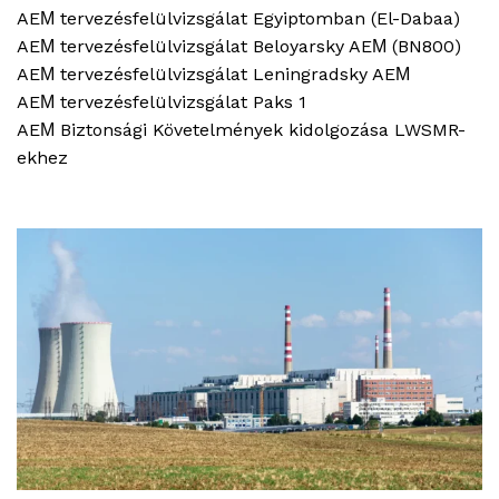
AEΜ tervezésfelülvizsgálat Egyiptomban (El-Dabaa)
AEΜ tervezésfelülvizsgálat Beloyarsky AEΜ (BN800)
AEΜ tervezésfelülvizsgálat Leningradsky AEΜ
AEΜ tervezésfelülvizsgálat Paks 1
AEΜ Biztonsági Követelmények kidolgozása LWSMR-
ekhez