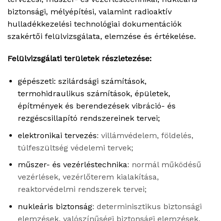
biztonsági, mélyépítési, valamint radioaktív
hulladékkezelési technológiai dokumentáció
k
szakértői felülvizsgálata, elemzése és értékelése.
Felülvizsgálati területek részletezése:
gépészeti
: s
zilárdsági számítások
,
t
ermohidraulikus számítások
, é
pületek,
építmények és berendezések vibráció- és
rezgéscsillapító rendszereinek terve
i;
elektronikai tervezés
:
villámvédelem
, f
öldelés
,
t
úlfeszültség védelem
i tervek;
műszer- és vezérléstechnika
: n
ormál működésű
vezérlések, v
ezérlőterem kialakítása
,
r
eaktorvédelmi rendszere
k tervei;
nukleáris biztonság
: determinisztikus biztonsági
elemzések, valószínűségi biztonsági elemzések,