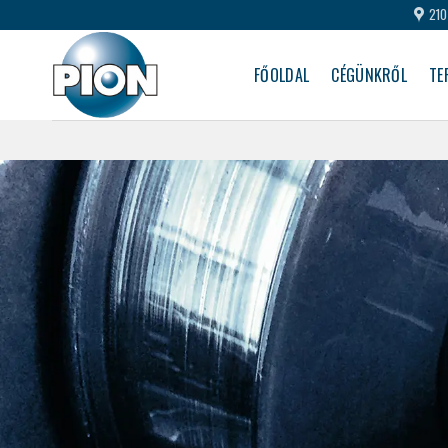
Skip
210
to
content
FŐOLDAL
CÉGÜNKRŐL
TE