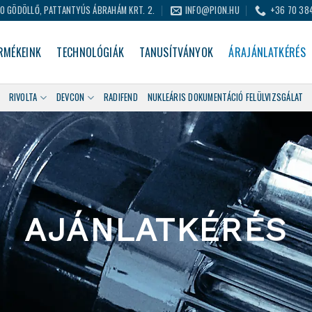
0 GÖDÖLLŐ, PATTANTYÚS ÁBRAHÁM KRT. 2.
INFO@PION.HU
+36 70 38
RMÉKEINK
TECHNOLÓGIÁK
TANUSÍTVÁNYOK
ÁRAJÁNLATKÉRÉS
RIVOLTA
DEVCON
RADIFEND
NUKLEÁRIS DOKUMENTÁCIÓ FELÜLVIZSGÁLAT
AJÁNLATKÉRÉS