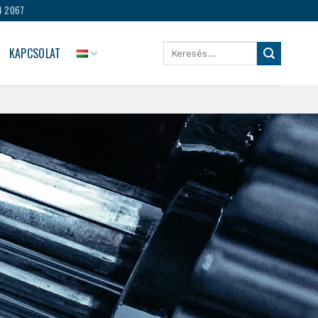
4 2067
Keresés
KAPCSOLAT
a
következőre: