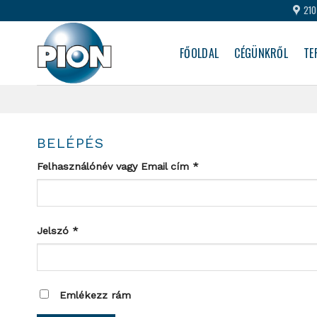
Skip
210
to
content
FŐOLDAL
CÉGÜNKRŐL
TE
BELÉPÉS
Kötelező
Felhasználónév vagy Email cím
*
Kötelező
Jelszó
*
Emlékezz rám