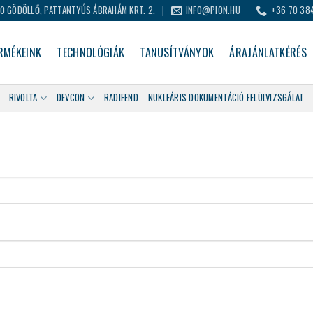
0 GÖDÖLLŐ, PATTANTYÚS ÁBRAHÁM KRT. 2.
INFO@PION.HU
+36 70 38
RMÉKEINK
TECHNOLÓGIÁK
TANUSÍTVÁNYOK
ÁRAJÁNLATKÉRÉS
RIVOLTA
DEVCON
RADIFEND
NUKLEÁRIS DOKUMENTÁCIÓ FELÜLVIZSGÁLAT