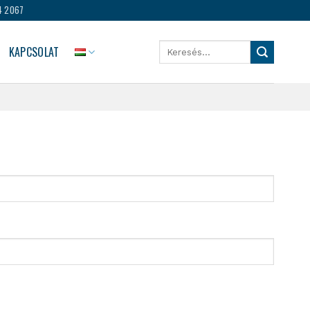
4 2067
Keresés
KAPCSOLAT
a
következőre: