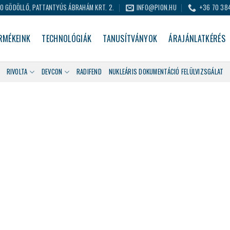
0 GÖDÖLLŐ, PATTANTYÚS ÁBRAHÁM KRT. 2.
INFO@PION.HU
+36 70 38
RMÉKEINK
TECHNOLÓGIÁK
TANUSÍTVÁNYOK
ÁRAJÁNLATKÉRÉS
RIVOLTA
DEVCON
RADIFEND
NUKLEÁRIS DOKUMENTÁCIÓ FELÜLVIZSGÁLAT