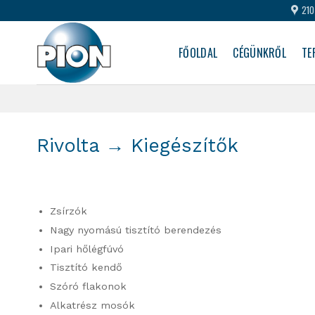
Skip
210
to
content
FŐOLDAL
CÉGÜNKRŐL
TE
Rivolta → Kiegészítők
Zsírzók
Nagy nyomású tisztító berendezés
Ipari hőlégfúvó
Tisztító kendő
Szóró flakonok
Alkatrész mosók