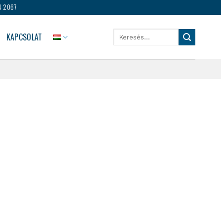
4 2067
Keresés
KAPCSOLAT
a
következőre: