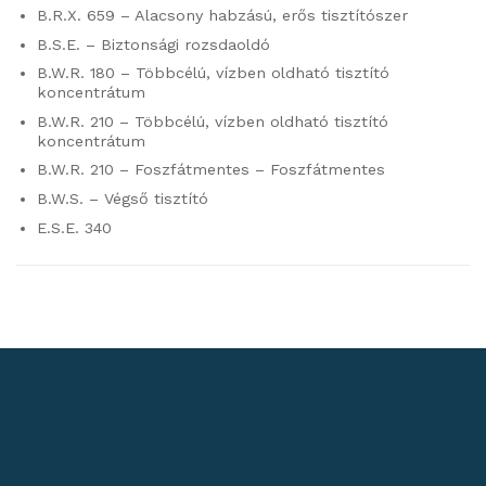
B.R.X. 659 – Alacsony habzású, erős tisztítószer
B.S.E. – Biztonsági rozsdaoldó
B.W.R. 180 – Többcélú, vízben oldható tisztító
koncentrátum
B.W.R. 210 – Többcélú, vízben oldható tisztító
koncentrátum
B.W.R. 210 – Foszfátmentes – Foszfátmentes
B.W.S. – Végső tisztító
E.S.E. 340