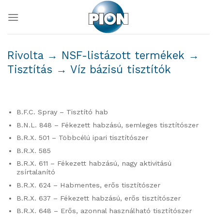
Skip
to
content
Rivolta → NSF-listázott termékek →
Tisztítás → Víz bázisú tisztítók
B.F.C. Spray – Tisztító hab
B.N.L. 848 – Fékezett habzású, semleges tisztítószer
B.R.X. 501 – Többcélú ipari tisztítószer
B.R.X. 585
B.R.X. 611 – Fékezett habzású, nagy aktivitású
zsírtalanító
B.R.X. 624 – Habmentes, erős tisztítószer
B.R.X. 637 – Fékezett habzású, erős tisztítószer
B.R.X. 648 – Erős, azonnal használható tisztítószer