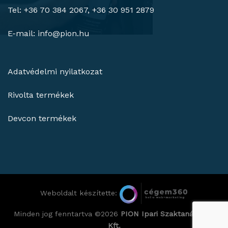
Tel: +36 70 384 2067, +36 30 951 2879
E-mail:
info@pion.hu
Adatvédelmi nyilatkozat
Rivolta termékek
Devcon termékek
Weboldalt készítette:
Minden jog fenntartva ©2026
PION Ipari Szaktanácsadó
Kft.