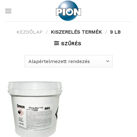
Skip
to
content
KEZDŐLAP
/
KISZERELÉS TERMÉK
/
9 LB
SZŰRÉS