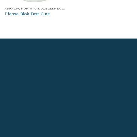
ABRAZÍV, KOPTATÓ KÖZEGEKNEK ELLENÁLLÓ RENDSZEREK
Dfense Blok Fast Cure