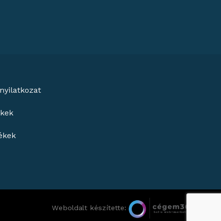
nyilatkozat
ékek
ékek
Weboldalt készítette: