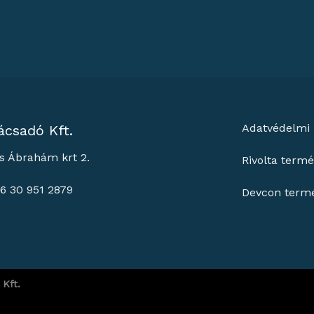
Adatvédelmi 
ácsadó Kft.
s Ábrahám krt 2.
Rivolta term
36 30 951 2879
Devcon term
Kft.