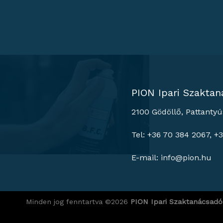
PION Ipari Szaktan
2100 Gödöllő, Pattantyú
Tel: +36 70 384 2067, +
E-mail:
info@pion.hu
Minden jog fenntartva ©2026
PION Ipari Szaktanácsadó 