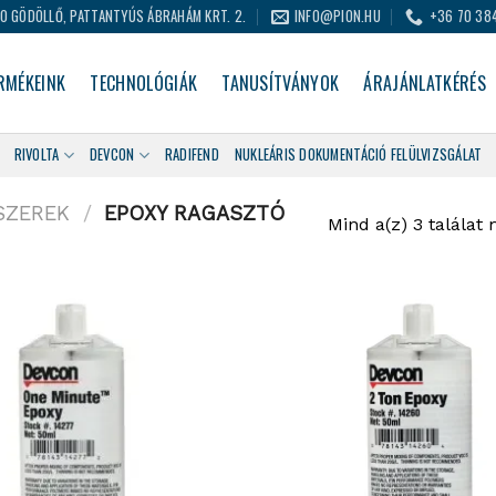
0 GÖDÖLLŐ, PATTANTYÚS ÁBRAHÁM KRT. 2.
INFO@PION.HU
+36 70 38
RMÉKEINK
TECHNOLÓGIÁK
TANUSÍTVÁNYOK
ÁRAJÁNLATKÉRÉS
RIVOLTA
DEVCON
RADIFEND
NUKLEÁRIS DOKUMENTÁCIÓ FELÜLVIZSGÁLAT
SZEREK
/
EPOXY RAGASZTÓ
Mind a(z) 3 találat