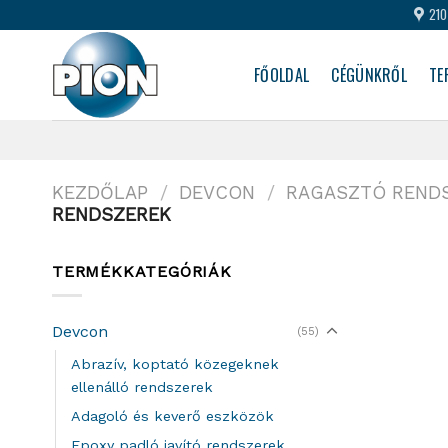
Skip
210
to
content
FŐOLDAL
CÉGÜNKRŐL
TE
KEZDŐLAP
/
DEVCON
/
RAGASZTÓ REND
RENDSZEREK
TERMÉKKATEGÓRIÁK
Devcon
(55)
Abrazív, koptató közegeknek
ellenálló rendszerek
Adagoló és keverő eszközök
Epoxy padló javító rendszerek