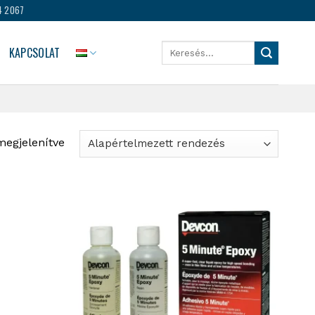
4 2067
Keresés
KAPCSOLAT
a
következőre:
 megjelenítve