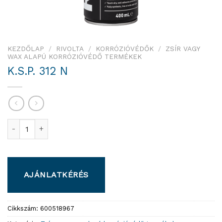
KEZDŐLAP
/
RIVOLTA
/
KORRÓZIÓVÉDŐK
/
ZSÍR VAGY
WAX ALAPÚ KORRÓZIÓVÉDŐ TERMÉKEK
K.S.P. 312 N
K.S.P. 312 N mennyiség
AJÁNLATKÉRÉS
Cikkszám:
600518967