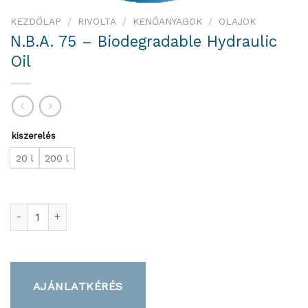
KEZDŐLAP
/
RIVOLTA
/
KENŐANYAGOK
/
OLAJOK
N.B.A. 75 – Biodegradable Hydraulic
Oil
kiszerelés
20 l
200 l
N.B.A. 75 – Biodegradable Hydraulic Oil mennyiség
AJÁNLATKÉRÉS