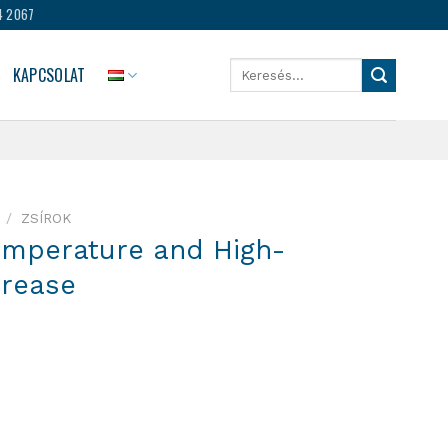
4 2067
Keresés
KAPCSOLAT
a
következőre:
/
ZSÍROK
Temperature and High-
Grease