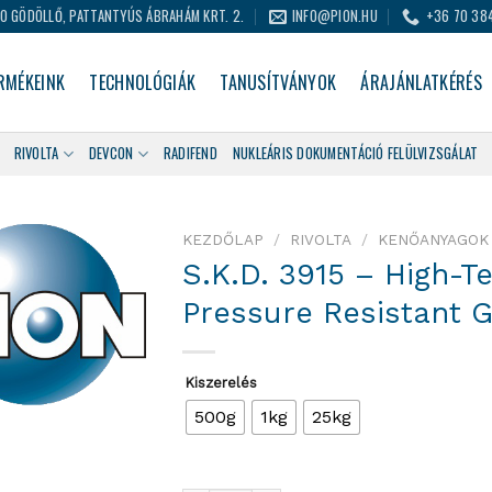
0 GÖDÖLLŐ, PATTANTYÚS ÁBRAHÁM KRT. 2.
INFO@PION.HU
+36 70 38
RMÉKEINK
TECHNOLÓGIÁK
TANUSÍTVÁNYOK
ÁRAJÁNLATKÉRÉS
RIVOLTA
DEVCON
RADIFEND
NUKLEÁRIS DOKUMENTÁCIÓ FELÜLVIZSGÁLAT
KEZDŐLAP
/
RIVOLTA
/
KENŐANYAGOK
S.K.D. 3915 – High-
Pressure Resistant 
Kiszerelés
500g
1kg
25kg