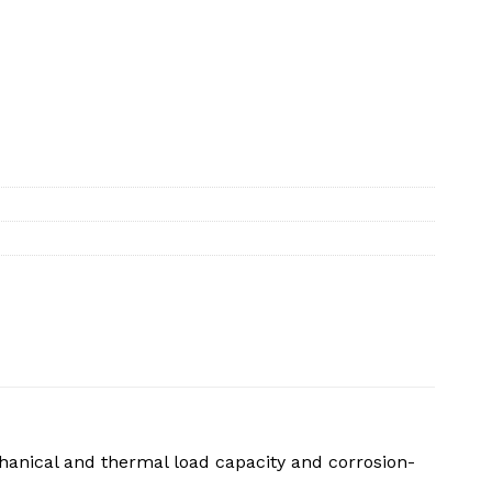
gh-Pressure Resistant Grease mennyiség
chanical and thermal load capacity and corrosion-