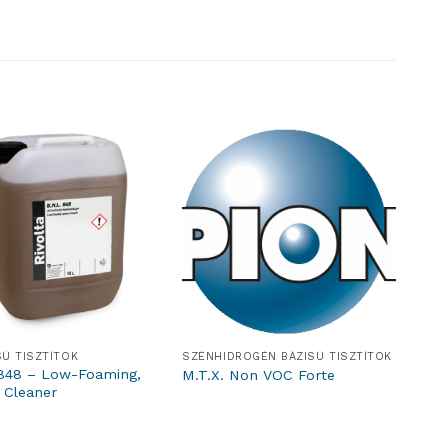
SÚ TISZTÍTÓK
SZÉNHIDROGÉN BÁZISÚ TISZTÍTÓK
 848 – Low-Foaming,
M.T.X. Non VOC Forte
 Cleaner