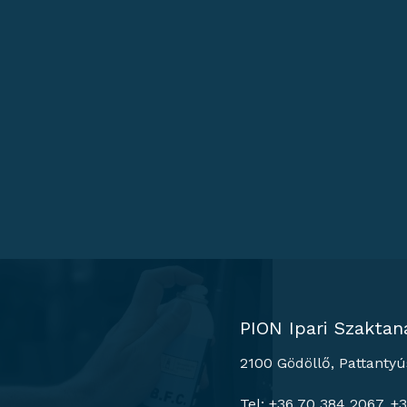
PION Ipari Szaktan
2100 Gödöllő, Pattantyú
Tel: +36 70 384 2067, +