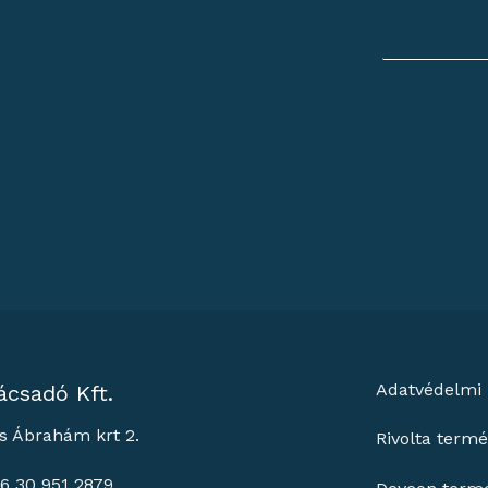
Adatvédelmi 
ácsadó Kft.
s Ábrahám krt 2.
Rivolta term
36 30 951 2879