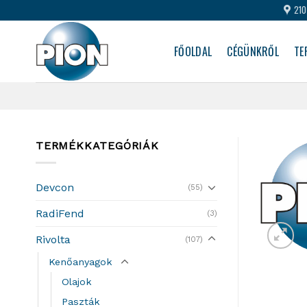
Skip
210
to
content
FŐOLDAL
CÉGÜNKRŐL
TE
TERMÉKKATEGÓRIÁK
Devcon
(55)
RadiFend
(3)
Rivolta
(107)
Kenőanyagok
Olajok
Paszták