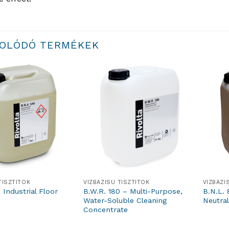
OLÓDÓ TERMÉKEK
TISZTÍTÓK
VÍZBÁZISÚ TISZTÍTÓK
VÍZBÁZI
 Industrial Floor
B.W.R. 180 – Multi-Purpose,
B.N.L.
Water-Soluble Cleaning
Neutral
Concentrate