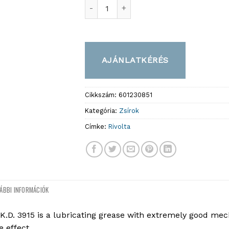
S.K.D. 3915 – High-Temperature and Hi
AJÁNLATKÉRÉS
Cikkszám:
601230851
Kategória:
Zsírok
Címke:
Rivolta
ÁBBI INFORMÁCIÓK
S.K.D. 3915 is a lubricating grease with extremely good me
e effect.