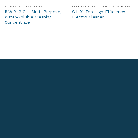
VÍZBÁZISÚ TISZTÍTÓK
ELEKTROMOS BERENDEZÉSEK TISZTÍTÓI
B.W.R. 210 – Multi-Purpose,
S.L.X. Top High-Efficiency
Water-Soluble Cleaning
Electro Cleaner
Concentrate