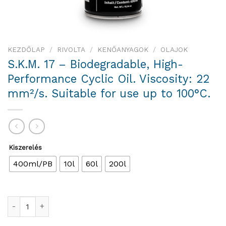
KEZDŐLAP
/
RIVOLTA
/
KENŐANYAGOK
/
OLAJOK
S.K.M. 17 – Biodegradable, High-
Performance Cyclic Oil. Viscosity: 22
mm²/s. Suitable for use up to 100°C.
Kiszerelés
400ml/PB
10l
60l
200l
S.K.M. 17 – Biodegradable, High-Performance Cyclic Oil. Visco