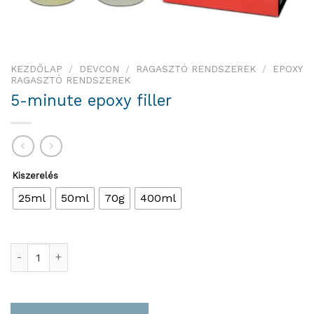
KEZDŐLAP
/
DEVCON
/
RAGASZTÓ RENDSZEREK
/
EPOXY
RAGASZTÓ RENDSZEREK
5-minute epoxy filler
Kiszerelés
25ml
50ml
70g
400ml
5-minute epoxy filler mennyiség