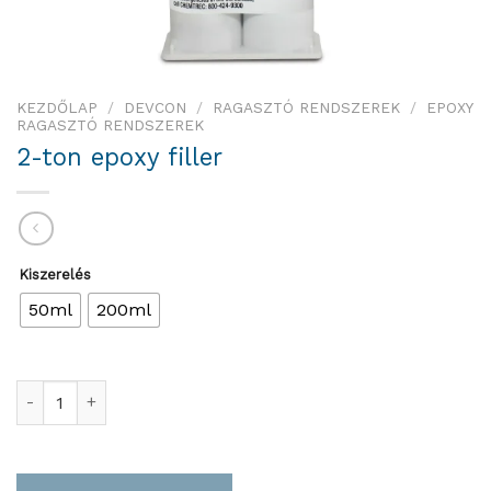
KEZDŐLAP
/
DEVCON
/
RAGASZTÓ RENDSZEREK
/
EPOXY
RAGASZTÓ RENDSZEREK
2-ton epoxy filler
Kiszerelés
50ml
200ml
2-ton epoxy filler mennyiség