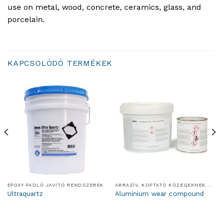
use on metal, wood, concrete, ceramics, glass, and
porcelain.
KAPCSOLÓDÓ TERMÉKEK
EPOXY PADLÓ JAVÍTÓ RENDSZEREK
ABRAZÍV, KOPTATÓ KÖZEGEKNEK ELLENÁLLÓ RENDSZEREK
Ultraquartz
Aluminium wear compound