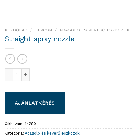
KEZDŐLAP
/
DEVCON
/
ADAGOLÓ ÉS KEVERŐ ESZKÖZÖK
Straight spray nozzle
Straight spray nozzle mennyiség
AJÁNLATKÉRÉS
Cikkszám:
14289
Kategória:
Adagoló és keverő eszközök