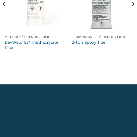
METAKRILÁT RENDSZEREK
EPOXY RAGASZTÓ RENDSZEREK
DevWeld 531 methacrylate
2-ton epoxy filler
filler