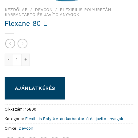
KEZDŐLAP
/
DEVCON
/
FLEXIBILIS POLYURETÁN
KARBANTARTÓ ÉS JAVÍTÓ ANYAGOK
Flexane 80 L
Flexane 80 L mennyiség
AJÁNLATKÉRÉS
Cikkszám:
15800
Kategória:
Flexibilis PolyUretán karbantartó és javító anyagok
Címke:
Devcon