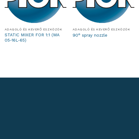
ADAGOLÓ ÉS KEVERŐ ESZKÖZÖK
ADAGOLÓ ÉS KEVERŐ ESZKÖZÖK
STATIC MIXER FOR 1:1 (MA
90° spray nozzle
05-16L-65)